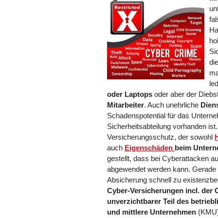
un
fa
Ha
ho
Si
di
ma
le
oder Laptops
oder aber der Diebs
Mitarbeiter
. Auch unehrliche
Diens
Schadenspotential für das Unterne
Sicherheitsabteilung vorhanden ist
Versicherungsschutz, der sowohl
auch
Eigenschäden
beim Untern
gestellt, dass bei Cyberattacken a
abgewendet werden kann. Gerade be
Absicherung schnell zu existenzbe
Cyber-Versicherungen incl. der C
unverzichtbarer Teil des betrie
und mittlere Unternehmen
(KMU)