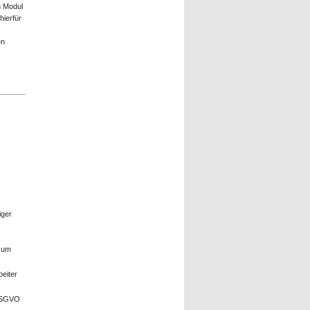
n Modul
hierfür
en
iger
, um
beiter
 DSGVO