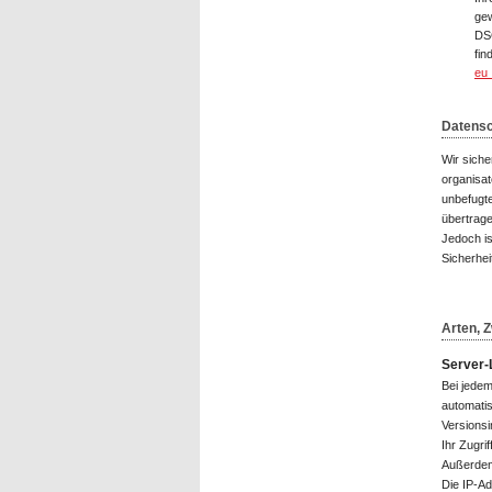
gew
DSG
fin
eu_
Datens
Wir sich
organisat
unbefugte
übertrag
Jedoch is
Sicherhei
Arten, 
Server-
Bei jedem
automatis
Versionsi
Ihr Zugri
Außerdem
Die IP-Ad