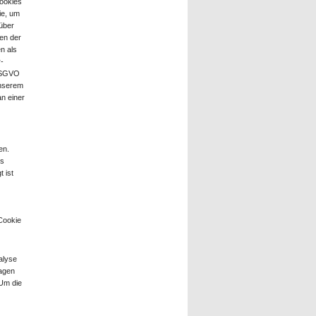
ookies
ie, um
über
en der
n als
r-
 DSGVO
unserem
n einer
en.
ns
 ist
Cookie
alyse
ragen
 Um die