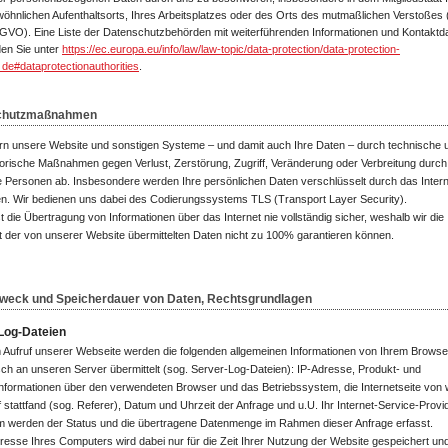
öhnlichen Aufenthaltsorts, Ihres Arbeitsplatzes oder des Orts des mutmaßlichen Verstoßes (
VO). Eine Liste der Datenschutzbehörden mit weiterführenden Informationen und Kontaktd
den Sie unter
https://ec.europa.eu/info/law/law-topic/data-protection/data-protection-
de#dataprotectionauthorities
.
chutzmaßnahmen
ern unsere Website und sonstigen Systeme – und damit auch Ihre Daten – durch technische 
orische Maßnahmen gegen Verlust, Zerstörung, Zugriff, Veränderung oder Verbreitung durch
 Personen ab. Insbesondere werden Ihre persönlichen Daten verschlüsselt durch das Intern
en. Wir bedienen uns dabei des Codierungssystems TLS (Transport Layer Security).
t die Übertragung von Informationen über das Internet nie vollständig sicher, weshalb wir die
t der von unserer Website übermittelten Daten nicht zu 100% garantieren können.
Zweck und Speicherdauer von Daten, Rechtsgrundlagen
Log-Dateien
 Aufruf unserer Webseite werden die folgenden allgemeinen Informationen von Ihrem Browse
ch an unseren Server übermittelt (sog. Server-Log-Dateien): IP-Adresse, Produkt- und
nformationen über den verwendeten Browser und das Betriebssystem, die Internetseite von 
ff stattfand (sog. Referer), Datum und Uhrzeit der Anfrage und u.U. Ihr Internet-Service-Provid
 werden der Status und die übertragene Datenmenge im Rahmen dieser Anfrage erfasst.
resse Ihres Computers wird dabei nur für die Zeit Ihrer Nutzung der Website gespeichert un