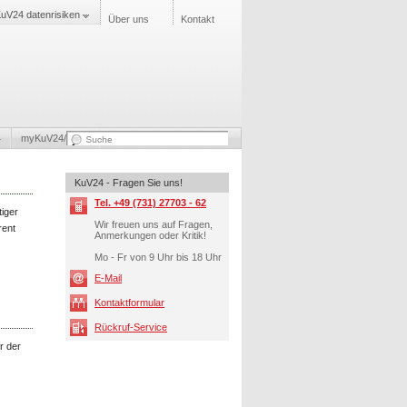
uV24 datenrisiken
Über uns
Kontakt
4
myKuV24/Login
KuV24 - Fragen Sie uns!
Tel. +49 (731) 27703 - 62
tiger
Wir freuen uns auf Fragen,
rent
Anmerkungen oder Kritik!
Mo - Fr von 9 Uhr bis 18 Uhr
E-Mail
Kontaktformular
Rückruf-Service
r der