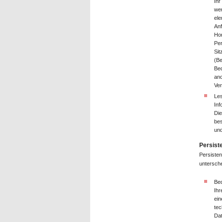
Ihr
wer
ele
Anf
Hom
Per
Sit
(Be
Bed
ano
Ver
Les
Inf
Die
bes
und
Persist
Persisten
untersch
Bed
Ihr
ein
tec
Dat