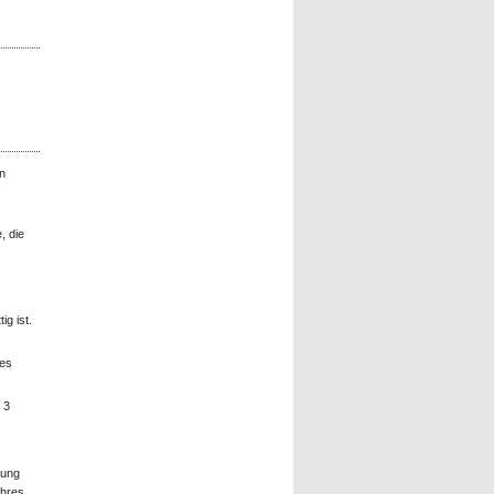
n
, die
ig ist.
nes
 3
tung
Ihres