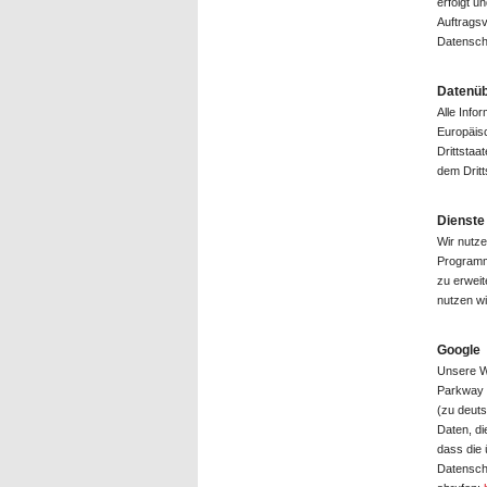
erfolgt u
Auftragsv
Datensch
Datenüb
Alle Info
Europäisc
Drittstaa
dem Dritt
Dienste 
Wir nutze
Programm
zu erweit
nutzen wi
Google
Unsere W
Parkway M
(zu deut
Daten, di
dass die 
Datenschu