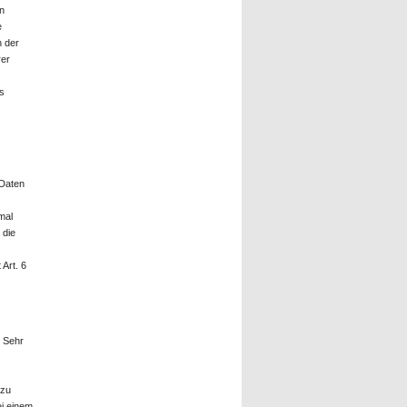
n
e
n der
rer
s
 Daten
mal
 die
Art. 6
. Sehr
 zu
ei einem