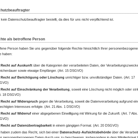
hutzbeauftragter
kein Datenschutzbeauftragter bestellt, da dies für uns nicht verpflichtend ist.
chte als betroffene Person
ffene Person haben Sie uns gegenüber folgende Rechte hinsichtlich Ihrer personenbezogene
e haben:
n
Recht auf Auskunft
über die Kategorien der verarbeiteten Daten, der Verarbeitungszwecke
icherdauer sowie etwaige Empfänger. (Art. 15 DSGVO)
n
Recht auf Berichtigung oder Löschung
unrichtiger bzw. unvollständiger Daten. (Art. 17
GVO)
n
Recht auf Einschränkung der Verarbeitung
, soweit eine Löschung nicht möglich oder stritt
rt. 18 DSGVO)
n
Recht auf Widerspruch
gegen die Verarbeitung, soweit die Datenverarbeitung aufgrund ei
echtigten Interesses erfolgte. (Art. 21 Abs. 1 DSGVO)
n
Recht auf Widerruf
einer abgegebenen Einwilligung mit Wirkung für die Zukunft. (Art. 7 Abs.
GVO)
n
Recht auf Datenübertragbarkeit
in einem gängigen Format. (Art. 20 DSGVO)
 haben zudem das Recht, sich bei einer
Datenschutz-Aufsichtsbehörde
über die Verarbei
er personenbezogenen Daten durch uns zu beschweren, insbesondere in dem Mitgliedstaat 