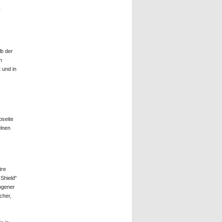
r
lb der
n
t und in
bseite
elnen
tre
Shield“
ogener
cher,