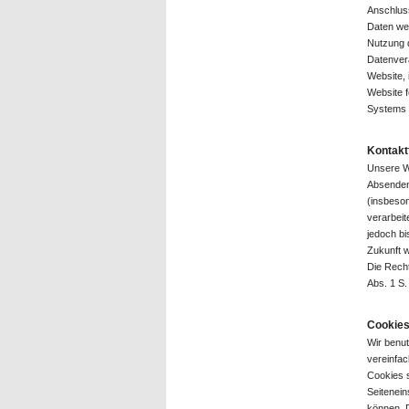
Anschluss
Daten wer
Nutzung d
Datenvera
Website, 
Website 
Systems 
Kontakt
Unsere We
Absenden 
(insbeson
verarbeit
jedoch bi
Zukunft w
Die Recht
Abs. 1 S.
Cookie
Wir benut
vereinfac
Cookies s
Seitenein
können. D