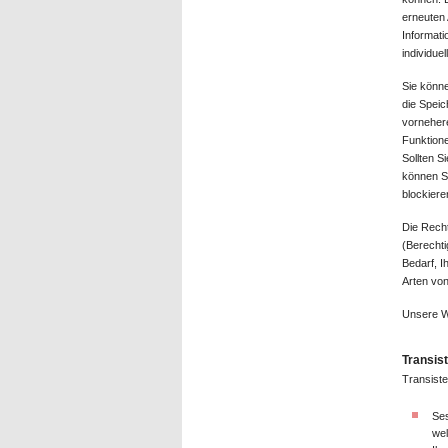
erneuten
Informati
individue
Sie könne
die Spei
vornehere
Funktione
Sollten S
können Si
blockiere
Die Recht
(Berechti
Bedarf, I
Arten vo
Unsere W
Transis
Transiste
Ses
wel