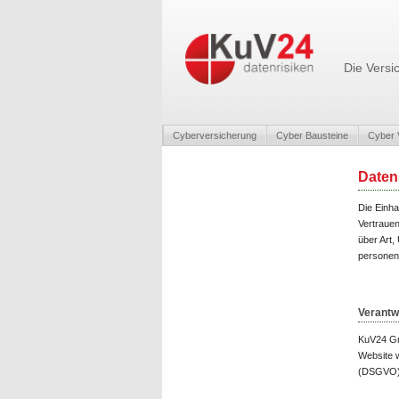
Die Versi
Cyberversicherung
Cyber Bausteine
Cyber 
Daten
Die Einha
Vertraue
über Art
personen
Verantwo
KuV24 Gmb
Website 
(DSGVO).