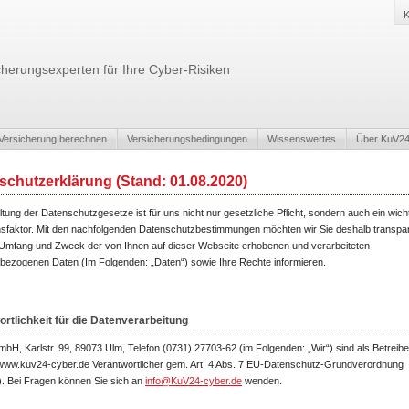
K
cherungsexperten für Ihre Cyber-Risiken
Versicherung berechnen
Versicherungsbedingungen
Wissenswertes
Über KuV2
schutzerklärung (Stand: 01.08.2020)
ltung der Datenschutzgesetze ist für uns nicht nur gesetzliche Pflicht, sondern auch ein wich
nsfaktor. Mit den nachfolgenden Datenschutzbestimmungen möchten wir Sie deshalb transpa
, Umfang und Zweck der von Ihnen auf dieser Webseite erhobenen und verarbeiteten
bezogenen Daten (Im Folgenden: „Daten“) sowie Ihre Rechte informieren.
rtlichkeit für die Datenverarbeitung
H, Karlstr. 99, 89073 Ulm, Telefon (0731) 27703-62 (im Folgenden: „Wir“) sind als Betreibe
www.kuv24-cyber.de Verantwortlicher gem. Art. 4 Abs. 7 EU-Datenschutz-Grundverordnung
 Bei Fragen können Sie sich an
info@KuV24-cyber.de
wenden.