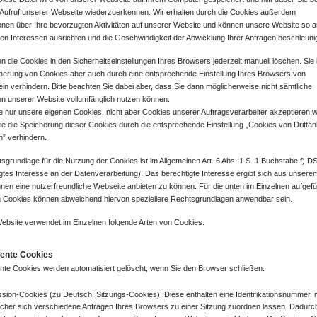
 Aufruf unserer Webseite wiederzuerkennen. Wir erhalten durch die Cookies außerdem
onen über Ihre bevorzugten Aktivitäten auf unserer Website und können unsere Website so a
llen Interessen ausrichten und die Geschwindigkeit der Abwicklung Ihrer Anfragen beschleuni
n die Cookies in den Sicherheitseinstellungen Ihres Browsers jederzeit manuell löschen. Si
cherung von Cookies aber auch durch eine entsprechende Einstellung Ihres Browsers von
in verhindern. Bitte beachten Sie dabei aber, dass Sie dann möglicherweise nicht sämtliche
n unserer Website vollumfänglich nutzen können.
ie nur unsere eigenen Cookies, nicht aber Cookies unserer Auftragsverarbeiter akzeptieren w
e die Speicherung dieser Cookies durch die entsprechende Einstellung „Cookies von Drittan
n” verhindern.
sgrundlage für die Nutzung der Cookies ist im Allgemeinen Art. 6 Abs. 1 S. 1 Buchstabe f)
gtes Interesse an der Datenverarbeitung). Das berechtigte Interesse ergibt sich aus unsere
hnen eine nutzerfreundliche Webseite anbieten zu können. Für die unten im Einzelnen aufgef
n Cookies können abweichend hiervon speziellere Rechtsgrundlagen anwendbar sein.
ebsite verwendet im Einzelnen folgende Arten von Cookies:
tente Cookies
nte Cookies werden automatisiert gelöscht, wenn Sie den Browser schließen.
sion-Cookies (zu Deutsch: Sitzungs-Cookies): Diese enthalten eine Identifikationsnummer, 
cher sich verschiedene Anfragen Ihres Browsers zu einer Sitzung zuordnen lassen. Dadurc