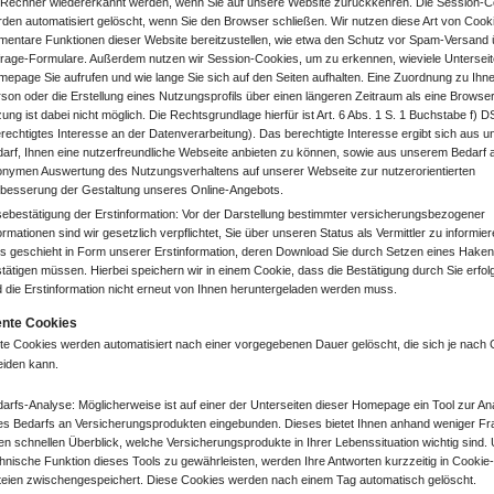
 Rechner wiedererkannt werden, wenn Sie auf unsere Website zurückkehren. Die Session-C
den automatisiert gelöscht, wenn Sie den Browser schließen. Wir nutzen diese Art von Cook
mentare Funktionen dieser Website bereitzustellen, wie etwa den Schutz vor Spam-Versand 
rage-Formulare. Außerdem nutzen wir Session-Cookies, um zu erkennen, wieviele Unterseit
epage Sie aufrufen und wie lange Sie sich auf den Seiten aufhalten. Eine Zuordnung zu Ihne
son oder die Erstellung eines Nutzungsprofils über einen längeren Zeitraum als eine Browse
zung ist dabei nicht möglich. Die Rechtsgrundlage hierfür ist Art. 6 Abs. 1 S. 1 Buchstabe f)
rechtigtes Interesse an der Datenverarbeitung). Das berechtigte Interesse ergibt sich aus 
arf, Ihnen eine nutzerfreundliche Webseite anbieten zu können, sowie aus unserem Bedarf a
nymen Auswertung des Nutzungsverhaltens auf unserer Webseite zur nutzerorientierten
besserung der Gestaltung unseres Online-Angebots.
ebestätigung der Erstinformation: Vor der Darstellung bestimmter versicherungsbezogener
ormationen sind wir gesetzlich verpflichtet, Sie über unseren Status als Vermittler zu informier
s geschieht in Form unserer Erstinformation, deren Download Sie durch Setzen eines Hake
tätigen müssen. Hierbei speichern wir in einem Cookie, dass die Bestätigung durch Sie erfolgt
 die Erstinformation nicht erneut von Ihnen heruntergeladen werden muss.
ente Cookies
te Cookies werden automatisiert nach einer vorgegebenen Dauer gelöscht, die sich je nach 
eiden kann.
arfs-Analyse: Möglicherweise ist auf einer der Unterseiten dieser Homepage ein Tool zur An
es Bedarfs an Versicherungsprodukten eingebunden. Dieses bietet Ihnen anhand weniger F
en schnellen Überblick, welche Versicherungsprodukte in Ihrer Lebenssituation wichtig sind.
hnische Funktion dieses Tools zu gewährleisten, werden Ihre Antworten kurzzeitig in Cookie-
eien zwischengespeichert. Diese Cookies werden nach einem Tag automatisch gelöscht.