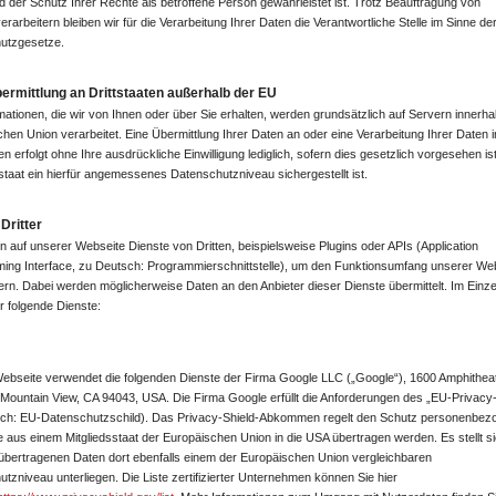
nd der Schutz Ihrer Rechte als betroffene Person gewährleistet ist. Trotz Beauftragung von
erarbeitern bleiben wir für die Verarbeitung Ihrer Daten die Verantwortliche Stelle im Sinne de
utzgesetze.
ermittlung an Drittstaaten außerhalb der EU
rmationen, die wir von Ihnen oder über Sie erhalten, werden grundsätzlich auf Servern innerha
hen Union verarbeitet. Eine Übermittlung Ihrer Daten an oder eine Verarbeitung Ihrer Daten i
ten erfolgt ohne Ihre ausdrückliche Einwilligung lediglich, sofern dies gesetzlich vorgesehen is
staat ein hierfür angemessenes Datenschutzniveau sichergestellt ist.
Dritter
n auf unserer Webseite Dienste von Dritten, beispielsweise Plugins oder APIs (Application
ing Interface, zu Deutsch: Programmierschnittstelle), um den Funktionsumfang unserer We
ern. Dabei werden möglicherweise Daten an den Anbieter dieser Dienste übermittelt. Im Einz
r folgende Dienste:
ebseite verwendet die folgenden Dienste der Firma Google LLC („Google“), 1600 Amphithea
ountain View, CA 94043, USA. Die Firma Google erfüllt die Anforderungen des „EU-Privacy-
sch: EU-Datenschutzschild). Das Privacy-Shield-Abkommen regelt den Schutz personenbez
e aus einem Mitgliedsstaat der Europäischen Union in die USA übertragen werden. Es stellt si
übertragenen Daten dort ebenfalls einem der Europäischen Union vergleichbaren
tzniveau unterliegen. Die Liste zertifizierter Unternehmen können Sie hier