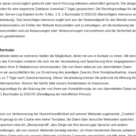
 daran unverzüglich gelöscht oder durch Kürzung teilweise unkenntlich gemacht. Die übrige
den für eine begrenzte Zeitdauer (maximal 7 Tage) gespeichert. Die Rechtsgrundlage für di
er Server-Log-Dateien ist Art. 6 Abs. 1 S. 1 Buchstabe f) DSGVO (Berechtigtes Interesse a
rbeitung). Das berechtigte Interesse ergibt sich aus der Notwendigkeit für den Betrieb unse
insbesondere um Fehler der Website festzustellen und zu beseitigen, um die Auslastung der
festzustellen und um Anpassungen oder Verbesserungen vorzunehmen und die Sicherheit de
zu gewährleisten.
formular
bsite bietet an mehreren Stellen die Möglichkeit, direkt mit uns in Kontakt zu treten. Mit dem
des Formulars erklären Sie sich mit der Verarbeitung und Speicherung Ihrer eingegebenen
dere Ihrer E-Mailadresse) einverstanden. Die von Ihnen dabei an uns übermittelten Daten
en wir ausschließlich bis zur Erreichung des jeweiligen Zwecks Ihrer Kontaktaufnahme, maxi
s zu 7 Tage nach Zweckerreichung. Dieser Verarbeitung können Sie jederzeit mit Wirkung für
idersprechen. Nutzen Sie hierfür bitte unsere Kontaktdaten im Impressum.
sgrundlage für die Nutzung der von Ihnen per Kontaktformular an uns übermittelten Daten ist 
 1 Buchstabe a) DSGVO (Einwilligung der betroffenen Person).
s
zen zur Verbesserung der Nutzerfreundlichkeit auf unserer Webseite sogenannte „Cookies“
ht gesagt ist ein Cookie eine kleine Textdatei, die Daten über besuchte Webseiten speichert.
peichern eine Art „Benutzerprofil“, also Dinge wie Ihre bevorzugte Sprache und andere
stellungen, die von unserer Webseite benötigt werden, um Ihnen bestimmte Dienste anbieten
iese Datei wird von unserer Webseite auf Ihrem Computer gespeichert und hilft dabei, Sie b