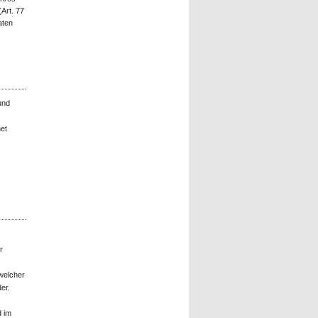
Art. 77
aten
und
et
r
welcher
er.
d im