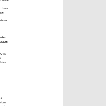
n Ihren
gen.
e können
ollen,
bietern
 DSGVO
m
ührten
mit
h kann