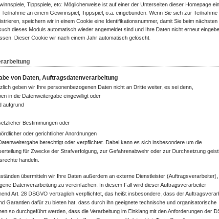
innspiele, Tippspiele, etc: Möglicherweise ist auf einer der Unterseiten dieser Homepage ei
 Teilnahme an einem Gewinnspiel, Tippspiel, o.ä. eingebunden. Wenn Sie sich zur Teilnahme 
istrieren, speichern wir in einem Cookie eine Identifikationsnummer, damit Sie beim nächsten
uch dieses Moduls automatisch wieder angemeldet sind und Ihre Daten nicht erneut eingeb
sen. Dieser Cookie wir nach einem Jahr automatisch gelöscht.
rarbeitung
abe von Daten, Auftragsdatenverarbeitung
lich geben wir Ihre personenbezogenen Daten nicht an Dritte weiter, es sei denn,
ben in die Datenweitergabe eingewilligt oder
nd aufgrund
etzlicher Bestimmungen oder
ördlicher oder gerichtlicher Anordnungen
Datenweitergabe berechtigt oder verpflichtet. Dabei kann es sich insbesondere um die
erteilung für Zwecke der Strafverfolgung, zur Gefahrenabwehr oder zur Durchsetzung geist
srechte handeln.
tänden übermitteln wir Ihre Daten außerdem an externe Dienstleister (Auftragsverarbeiter)
gene Datenverarbeitung zu vereinfachen. In diesem Fall wird dieser Auftragsverarbeiter
end Art. 28 DSGVO vertraglich verpflichtet, das heißt insbesondere, dass der Auftragsverar
nd Garantien dafür zu bieten hat, dass durch ihn geeignete technische und organisatorische
n so durchgeführt werden, dass die Verarbeitung im Einklang mit den Anforderungen der