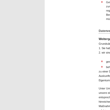
Gew
zur
reg
Bes
müs
Datenve
Weiterg
Grundsätz
1. Sie ha
2. wir si
ges
beh
zu einer 
Auskunfts
Eigentum
Unter Ums
unsere ei
entsprech
hinreiche
Maßnahme