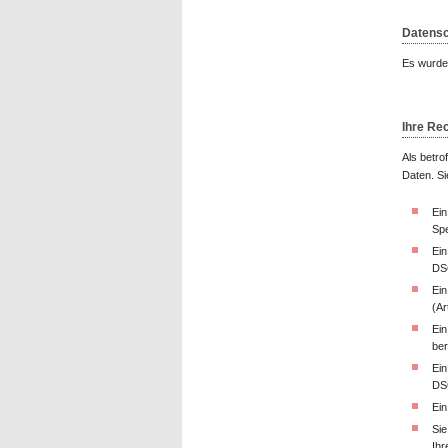
Datensc
Es wurde 
Ihre Re
Als betro
Daten. Si
Ei
Spe
Ei
DS
Ei
(A
Ei
ber
Ei
DS
Ei
Sie
Ihr